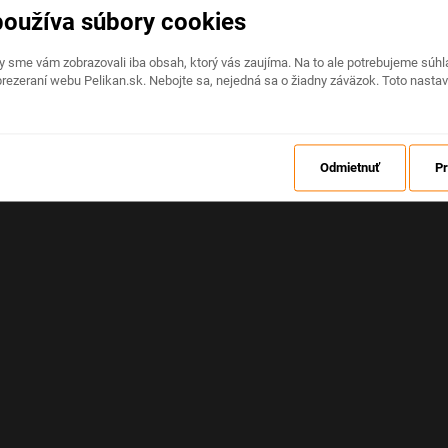
používa súbory cookies
Na stránke nastala neočakávaná chyba
by sme vám zobrazovali iba obsah, ktorý vás zaujíma. Na to ale potrebujeme sú
rezeraní webu Pelikan.sk. Nebojte sa, nejedná sa o žiadny záväzok. Toto nasta
OBNOVIŤ
Odmietnuť
Pr