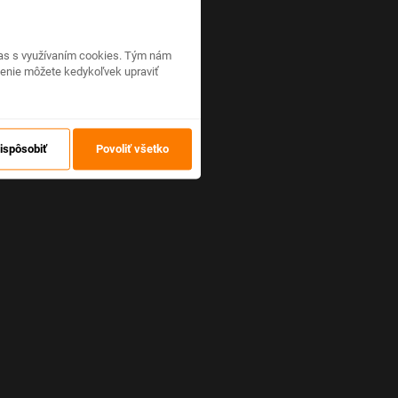
hlas s využívaním cookies. Tým nám
venie môžete kedykoľvek upraviť
ispôsobiť
Povoliť všetko