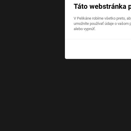
Táto webstránka 
V Pelikáne robíme všetko preto, a
umožníte používať údaje o vašom p
alebo vypnúť.