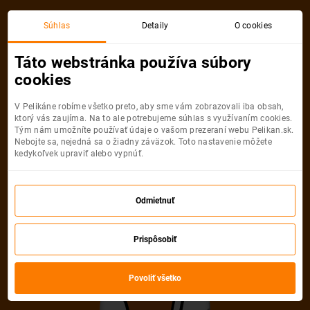
Súhlas
Detaily
O cookies
Táto webstránka používa súbory
Akciové letenkyTurkish Airlines -
cookies
Istanbul
V Pelikáne robíme všetko preto, aby sme vám zobrazovali iba obsah,
ktorý vás zaujíma. Na to ale potrebujeme súhlas s využívaním cookies.
Najlacnejšie
Najnovšie
Najpredávanejšie
Najďalej
Tým nám umožníte používať údaje o vašom prezeraní webu Pelikan.sk.
od
199 €
od
199 €
od
199 €
od
199 €
Nebojte sa, nejedná sa o žiadny záväzok. Toto nastavenie môžete
kedykoľvek upraviť alebo vypnúť.
Istanbul
Turecko
Odmietnuť
199
€
od
Prispôsobiť
VIE
IST
VIE
Viedeň
Istanbul
Viedeň
Povoliť všetko
LETY MIMO BLÍZKY VÝCHOD
TIP NA VÍKEND