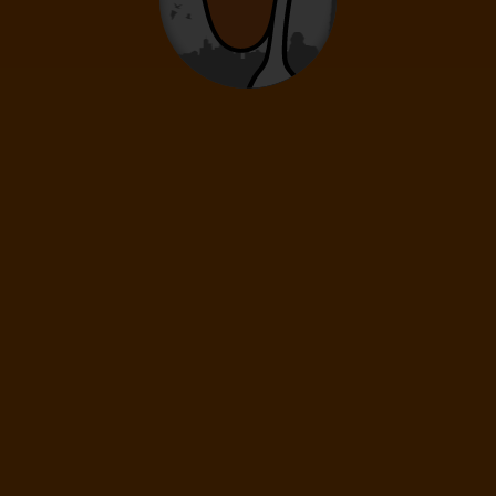
To je všetko!
Práve si sa dostal na koniec našej letenkovej galaxie. Viac
akciových leteniek na vybrané kritéria aktuálne nemáme.
ZMAZAŤ VŠETKY FILTRE