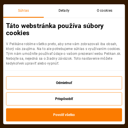
Súhlas
Detaily
O cookies
Táto webstránka používa súbory
cookies
Korfu
V Pelikáne robíme všetko preto, aby sme vám zobrazovali iba obsah,
ktorý vás zaujíma. Na to ale potrebujeme súhlas s využívaním cookies.
Krakov
Korfu
Tým nám umožníte používať údaje o vašom prezeraní webu Pelikan.sk.
Nebojte sa, nejedná sa o žiadny záväzok. Toto nastavenie môžete
79
kedykoľvek upraviť alebo vypnúť.
€
od
VYBRAŤ TERMÍN
Odmietnuť
Akciové letenkyKorfu
Prispôsobiť
Vybrali sme
8
akciových kalendárov
Povoliť všetko
Najlacnejšie
Najnovšie
Najpredávanejšie
Najďalej
od
39 €
od
78 €
od
39 €
od
106 €