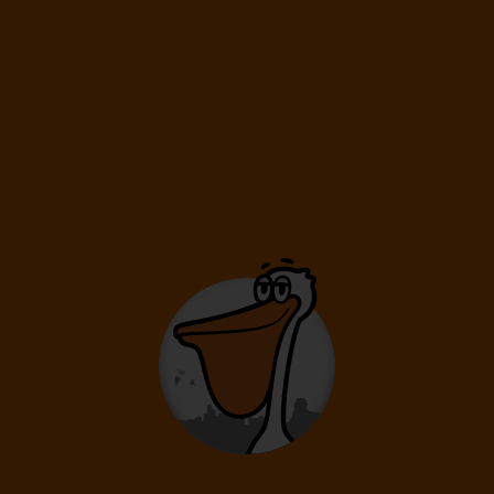
79
€
od
KRK
CFU
KRK
Krakov
Korfu
Krakov
Korfu
Grécko
80
€
od
VIE
CFU
VIE
Viedeň
Korfu
Viedeň
Korfu
Grécko
106
€
od