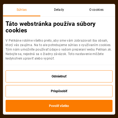
Súhlas
Detaily
O cookies
Táto webstránka používa súbory
cookies
Male
V Pelikáne robíme všetko preto, aby sme vám zobrazovali iba obsah,
ktorý vás zaujíma. Na to ale potrebujeme súhlas s využívaním cookies.
Viedeň
Male
Tým nám umožníte používať údaje o vašom prezeraní webu Pelikan.sk.
Nebojte sa, nejedná sa o žiadny záväzok. Toto nastavenie môžete
839
kedykoľvek upraviť alebo vypnúť.
€
od
VYBRAŤ TERMÍN
Odmietnuť
Akciové letenkyDubaj - Male -
Zanzibar
Prispôsobiť
Vybrali sme
13
akciových kalendárov
Povoliť všetko
Najlacnejšie
Najnovšie
Najpredávanejšie
Najďalej