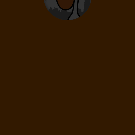
Hong Kong
1 499
€
od
STO
HKG
STO
Štokholm
Hong Kong
Štokholm
LETY MIMO BLÍZKY VÝCHOD
BIZNIS TRIEDA
ODLET TENTO MESIAC
New York
USA
3 849
€
od
VIE
NYC
VIE
Viedeň
New York
Viedeň
PRIAMY LET
BIZNIS TRIEDA
ODLET TENTO MESIAC
Dubaj
Spojené Arabské Emiráty