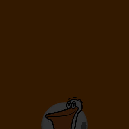
New York
USA
3 799
€
od
VIE
NYC
VIE
Viedeň
New York
Viedeň
PRIAMY LET
BIZNIS TRIEDA
Xi An
Čína
1 799
€
od
BUD
SIA
BUD
Budapešť
Xi An
Budapešť
PRIAMY LET
BIZNIS TRIEDA
ODLET TENTO MESIAC
ODLET BUDÚCI MES
Hong Kong