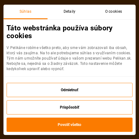
Súhlas
Detaily
O cookies
Táto webstránka používa súbory
LETY MIMO BLÍZKY VÝCHOD
BIZNIS TRIEDA
cookies
Kuala Lumpur
V Pelikáne robíme všetko preto, aby sme vám zobrazovali iba obsah,
ktorý vás zaujíma. Na to ale potrebujeme súhlas s využívaním cookies.
Viedeň
Kuala Lumpur
Tým nám umožníte používať údaje o vašom prezeraní webu Pelikan.sk.
Nebojte sa, nejedná sa o žiadny záväzok. Toto nastavenie môžete
2 949
kedykoľvek upraviť alebo vypnúť.
€
od
VYBRAŤ TERMÍN
Odmietnuť
Akciové letenkyBiznis trieda
Prispôsobiť
Vybrali sme
25
akciových kalendárov
Povoliť všetko
Najlacnejšie
Najnovšie
Najpredávanejšie
Najďalej
od
1 499 €
od
1 799 €
od
1 499 €
od
2 069 €