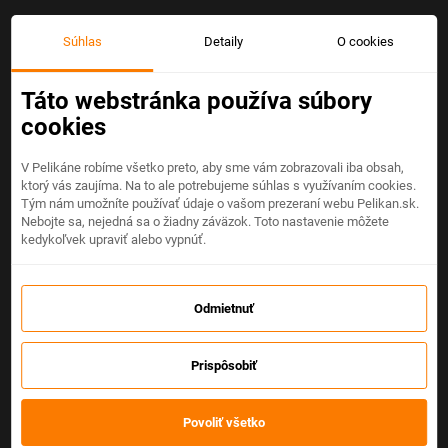
Súhlas
Detaily
O cookies
Táto webstránka používa súbory
cookies
V Pelikáne robíme všetko preto, aby sme vám zobrazovali iba obsah,
ktorý vás zaujíma. Na to ale potrebujeme súhlas s využívaním cookies.
Tým nám umožníte používať údaje o vašom prezeraní webu Pelikan.sk.
Nebojte sa, nejedná sa o žiadny záväzok. Toto nastavenie môžete
kedykoľvek upraviť alebo vypnúť.
Odmietnuť
Prispôsobiť
Povoliť všetko