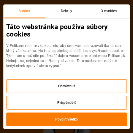
Súhlas
Detaily
O cookies
Táto webstránka používa súbory
cookies
V Pelikáne robíme všetko preto, aby sme vám zobrazovali iba obsah,
ktorý vás zaujíma. Na to ale potrebujeme súhlas s využívaním cookies.
Tým nám umožníte používať údaje o vašom prezeraní webu Pelikan.sk.
Nebojte sa, nejedná sa o žiadny záväzok. Toto nastavenie môžete
kedykoľvek upraviť alebo vypnúť.
Odmietnuť
Prispôsobiť
Povoliť všetko