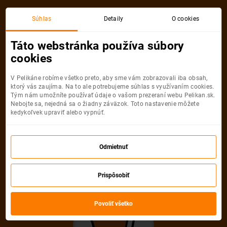
Súhlas
Detaily
O cookies
Táto webstránka používa súbory
cookies
V Pelikáne robíme všetko preto, aby sme vám zobrazovali iba obsah,
ktorý vás zaujíma. Na to ale potrebujeme súhlas s využívaním cookies.
Tým nám umožníte používať údaje o vašom prezeraní webu Pelikan.sk.
Nebojte sa, nejedná sa o žiadny záväzok. Toto nastavenie môžete
kedykoľvek upraviť alebo vypnúť.
Odmietnuť
Prispôsobiť
Povoliť všetko