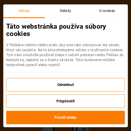
Súhlas
Detaily
O cookies
Detail pobytu
Táto webstránka používa súbory
cookies
V Pelikáne robíme všetko preto, aby sme vám zobrazovali iba obsah,
ktorý vás zaujíma. Na to ale potrebujeme súhlas s využívaním cookies.
Tým nám umožníte používať údaje o vašom prezeraní webu Pelikan.sk.
Nebojte sa, nejedná sa o žiadny záväzok. Toto nastavenie môžete
Ups! Tento pobyt
kedykoľvek upraviť alebo vypnúť.
nemožno nájsť
Odmietnuť
Pelikán sa veľmi snažil, ale uvedenú
Prispôsobiť
ponuku nevie nájsť. Možno, že je
neaktuálna alebo uvedená URL adresa
Povoliť všetko
nie je správna.