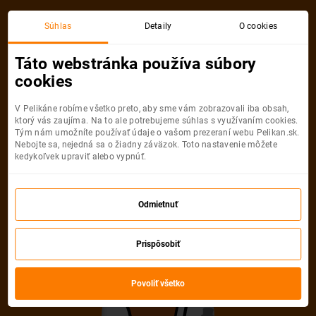
Súhlas
Detaily
O cookies
Detail pobytu
Táto webstránka používa súbory
cookies
V Pelikáne robíme všetko preto, aby sme vám zobrazovali iba obsah,
ktorý vás zaujíma. Na to ale potrebujeme súhlas s využívaním cookies.
Tým nám umožníte používať údaje o vašom prezeraní webu Pelikan.sk.
Nebojte sa, nejedná sa o žiadny záväzok. Toto nastavenie môžete
Ups! Tento pobyt
kedykoľvek upraviť alebo vypnúť.
nemožno nájsť
Odmietnuť
Pelikán sa veľmi snažil, ale uvedenú
Prispôsobiť
ponuku nevie nájsť. Možno, že je
neaktuálna alebo uvedená URL adresa
Povoliť všetko
nie je správna.