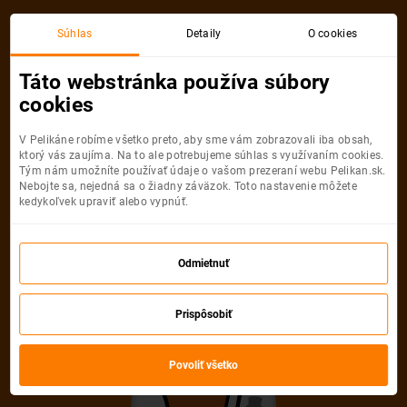
Súhlas
Detaily
O cookies
Detail pobytu
Táto webstránka používa súbory
cookies
V Pelikáne robíme všetko preto, aby sme vám zobrazovali iba obsah,
ktorý vás zaujíma. Na to ale potrebujeme súhlas s využívaním cookies.
Tým nám umožníte používať údaje o vašom prezeraní webu Pelikan.sk.
Nebojte sa, nejedná sa o žiadny záväzok. Toto nastavenie môžete
Ups! Tento pobyt
kedykoľvek upraviť alebo vypnúť.
nemožno nájsť
Odmietnuť
Pelikán sa veľmi snažil, ale uvedenú
Prispôsobiť
ponuku nevie nájsť. Možno, že je
neaktuálna alebo uvedená URL adresa
Povoliť všetko
nie je správna.