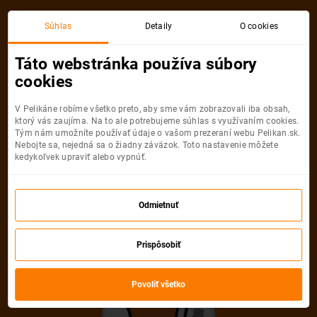
Súhlas
Detaily
O cookies
Detail pobytu
Táto webstránka používa súbory
cookies
V Pelikáne robíme všetko preto, aby sme vám zobrazovali iba obsah,
ktorý vás zaujíma. Na to ale potrebujeme súhlas s využívaním cookies.
Tým nám umožníte používať údaje o vašom prezeraní webu Pelikan.sk.
Nebojte sa, nejedná sa o žiadny záväzok. Toto nastavenie môžete
Ups! Tento pobyt
kedykoľvek upraviť alebo vypnúť.
nemožno nájsť
Odmietnuť
Pelikán sa veľmi snažil, ale uvedenú
Prispôsobiť
ponuku nevie nájsť. Možno, že je
neaktuálna alebo uvedená URL adresa
Povoliť všetko
nie je správna.