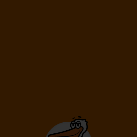
14.10.
-
17.10.
Streda
Sobota
Dĺžka pobytu
4 dni
/ 3 noci
Doprava
Viedeň
Letecká spoločnosť
Ryanair
399
€
Cena kalkulovaná pri počte osôb:
/os
Dospelí: 2
14.10.
-
21.10.
Streda
Streda
Dĺžka pobytu
8 dní
/ 7 nocí
Doprava
Viedeň
Letecká spoločnosť
Ryanair
639
€
Cena kalkulovaná pri počte osôb:
/os
Dospelí: 2
15.10.
-
22.10.