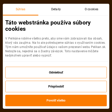
Súhlas
Detaily
O cookies
Detail pobytu
Táto webstránka používa súbory
cookies
V Pelikáne robíme všetko preto, aby sme vám zobrazovali iba obsah,
ktorý vás zaujíma. Na to ale potrebujeme súhlas s využívaním cookies.
Tým nám umožníte používať údaje o vašom prezeraní webu Pelikan.sk.
Nebojte sa, nejedná sa o žiadny záväzok. Toto nastavenie môžete
kedykoľvek upraviť alebo vypnúť.
Odmietnuť
Prispôsobiť
Povoliť všetko