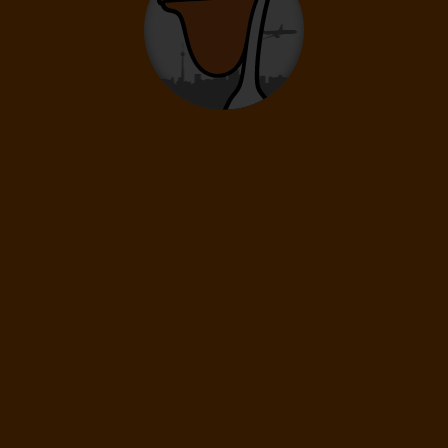
Štvrtok
Štvrtok
Dĺžka pobytu
8 dní
/ 7 nocí
Doprava
Viedeň
Letecká spoločnosť
Ryanair
659
€
Cena kalkulovaná pri počte osôb:
/os
Dospelí: 2
17.10.
-
20.10.
Sobota
Utorok
Dĺžka pobytu
4 dni
/ 3 noci
Doprava
Viedeň
Letecká spoločnosť
Ryanair
419
€
Cena kalkulovaná pri počte osôb:
/os
Dospelí: 2
17.10.
-
21.10.
Sobota
Streda