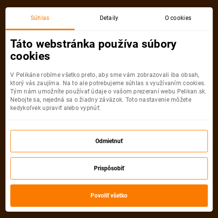
Súhlas
Detaily
O cookies
Detail pobytu
Táto webstránka používa súbory
cookies
V Pelikáne robíme všetko preto, aby sme vám zobrazovali iba obsah,
ktorý vás zaujíma. Na to ale potrebujeme súhlas s využívaním cookies.
Tým nám umožníte používať údaje o vašom prezeraní webu Pelikan.sk.
Nebojte sa, nejedná sa o žiadny záväzok. Toto nastavenie môžete
kedykoľvek upraviť alebo vypnúť.
Odmietnuť
Prispôsobiť
Povoliť všetko