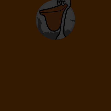
18.10.
-
24.10.
Nedeľa
Sobota
Dĺžka pobytu
7 dní
/ 6 nocí
Doprava
Bratislava
Letecká spoločnosť
Ryanair
809
€
Cena kalkulovaná pri počte osôb:
/os
Dospelí: 2
18.10.
-
27.10.
Nedeľa
Utorok
Dĺžka pobytu
10 dní
/ 9 nocí
Doprava
Bratislava
Letecká spoločnosť
Ryanair
1 119
€
Cena kalkulovaná pri počte osôb:
/os
Dospelí: 2