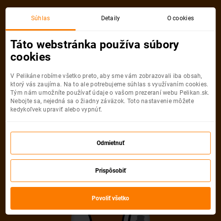
Súhlas
Detaily
O cookies
Detail pobytu
Táto webstránka používa súbory
cookies
V Pelikáne robíme všetko preto, aby sme vám zobrazovali iba obsah,
ktorý vás zaujíma. Na to ale potrebujeme súhlas s využívaním cookies.
Tým nám umožníte používať údaje o vašom prezeraní webu Pelikan.sk.
Nebojte sa, nejedná sa o žiadny záväzok. Toto nastavenie môžete
Ups! Tento pobyt
kedykoľvek upraviť alebo vypnúť.
nemožno nájsť
Odmietnuť
Pelikán sa veľmi snažil, ale uvedenú
Prispôsobiť
ponuku nevie nájsť. Možno, že je
neaktuálna alebo uvedená URL adresa
Povoliť všetko
nie je správna.