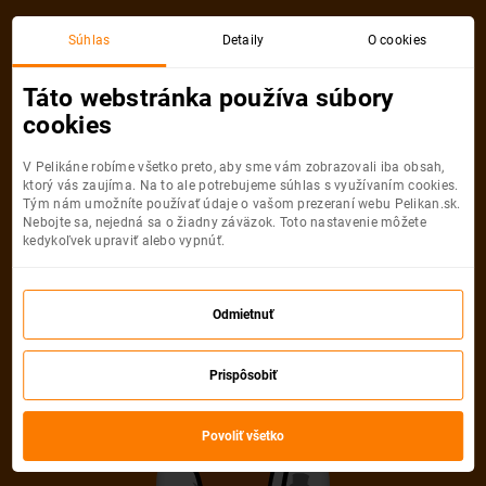
Súhlas
Detaily
O cookies
Detail pobytu
Táto webstránka používa súbory
cookies
V Pelikáne robíme všetko preto, aby sme vám zobrazovali iba obsah,
ktorý vás zaujíma. Na to ale potrebujeme súhlas s využívaním cookies.
Tým nám umožníte používať údaje o vašom prezeraní webu Pelikan.sk.
Nebojte sa, nejedná sa o žiadny záväzok. Toto nastavenie môžete
Ups! Tento pobyt
kedykoľvek upraviť alebo vypnúť.
nemožno nájsť
Odmietnuť
Pelikán sa veľmi snažil, ale uvedenú
Prispôsobiť
ponuku nevie nájsť. Možno, že je
neaktuálna alebo uvedená URL adresa
Povoliť všetko
nie je správna.