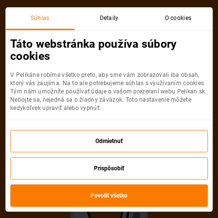
Súhlas
Detaily
O cookies
Detail pobytu
Táto webstránka používa súbory
cookies
V Pelikáne robíme všetko preto, aby sme vám zobrazovali iba obsah,
ktorý vás zaujíma. Na to ale potrebujeme súhlas s využívaním cookies.
Tým nám umožníte používať údaje o vašom prezeraní webu Pelikan.sk.
Nebojte sa, nejedná sa o žiadny záväzok. Toto nastavenie môžete
Ups! Tento pobyt
kedykoľvek upraviť alebo vypnúť.
nemožno nájsť
Odmietnuť
Pelikán sa veľmi snažil, ale uvedenú
Prispôsobiť
ponuku nevie nájsť. Možno, že je
neaktuálna alebo uvedená URL adresa
Povoliť všetko
nie je správna.