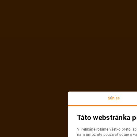
Vybrať termín
Súhlas
Táto webstránka p
V Pelikáne robíme všetko preto, a
nám umožníte používať údaje o va