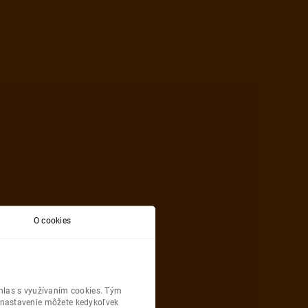
i
339
€
 2026
O cookies
osť
Dĺžka Pobytu
Cena
409
€
5 dní
/ 4 noci
na osobu
úhlas s využívaním cookies. Tým
 nastavenie môžete kedykoľvek