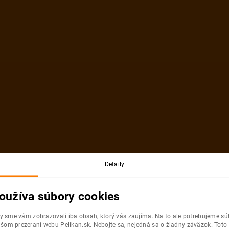
Termíny v mesiac
September
Október 2026
od
659
€
od
459
€
od
Aug 2026
Sep 2026
Okt
Detaily
Od
Do
Doprava
Letecká Spoločn
oužíva súbory cookies
09.10.
13.10.
2026
2026
Viedeň
Ryanair
Piatok
Utorok
by sme vám zobrazovali iba obsah, ktorý vás zaujíma. Na to ale potrebujeme s
šom prezeraní webu Pelikan.sk. Nebojte sa, nejedná sa o žiadny záväzok. Toto