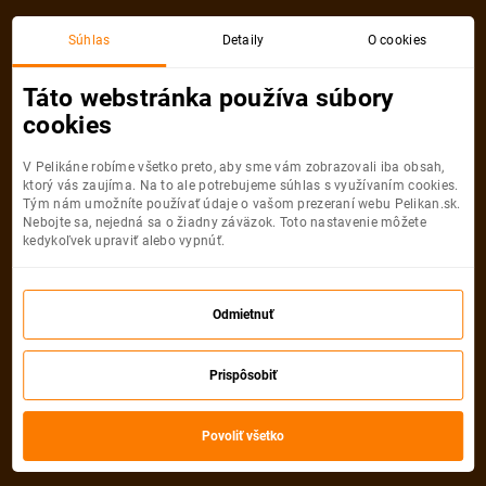
Súhlas
Detaily
O cookies
Detail pobytu
Táto webstránka používa súbory
cookies
V Pelikáne robíme všetko preto, aby sme vám zobrazovali iba obsah,
ktorý vás zaujíma. Na to ale potrebujeme súhlas s využívaním cookies.
Tým nám umožníte používať údaje o vašom prezeraní webu Pelikan.sk.
Nebojte sa, nejedná sa o žiadny záväzok. Toto nastavenie môžete
kedykoľvek upraviť alebo vypnúť.
Odmietnuť
Prispôsobiť
Povoliť všetko