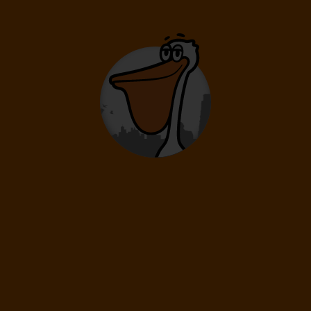
Termíny v mesiaci
September 2026
od
539
€
Sep 2026
Dostupné termíny
Vlastný dátum
Zoradiť
: Dátum
Dĺžka pobytu
Počet osôb a typ stravy si viete upraviť v detaile termínu podľa
aktuálnej dostupnosti
22.09.
-
29.09.