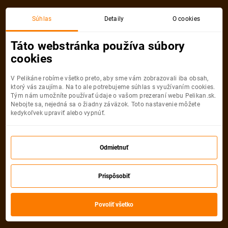
Súhlas
Detaily
O cookies
Detail pobytu
Táto webstránka používa súbory
cookies
V Pelikáne robíme všetko preto, aby sme vám zobrazovali iba obsah,
ktorý vás zaujíma. Na to ale potrebujeme súhlas s využívaním cookies.
Tým nám umožníte používať údaje o vašom prezeraní webu Pelikan.sk.
Nebojte sa, nejedná sa o žiadny záväzok. Toto nastavenie môžete
kedykoľvek upraviť alebo vypnúť.
Odmietnuť
Prispôsobiť
Povoliť všetko