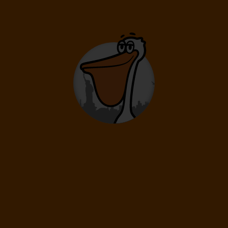
Letecká spoločnosť
2 419
€
Cena kalkulovaná pri počte osôb:
/os
Dospelí: 2
22.08.
-
05.09.
Sobota
Sobota
Dĺžka pobytu
15 dní
/ 14 nocí
Doprava
Bratislava
Letecká spoločnosť
2 939
€
Cena kalkulovaná pri počte osôb:
/os
Dospelí: 2
26.08.
-
02.09.
Streda
Streda
Dĺžka pobytu
8 dní
/ 7 nocí
Doprava
Bratislava