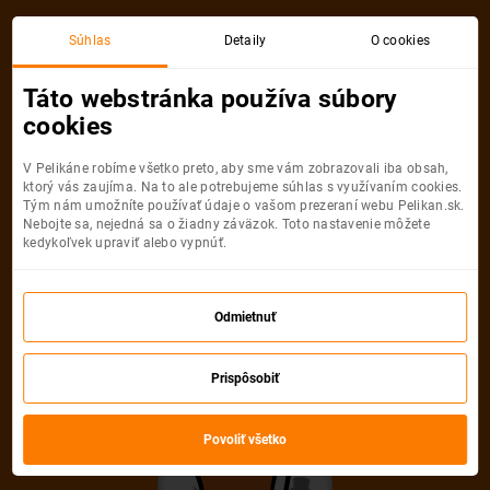
Súhlas
Detaily
O cookies
Detail pobytu
Táto webstránka používa súbory
cookies
V Pelikáne robíme všetko preto, aby sme vám zobrazovali iba obsah,
ktorý vás zaujíma. Na to ale potrebujeme súhlas s využívaním cookies.
Tým nám umožníte používať údaje o vašom prezeraní webu Pelikan.sk.
Nebojte sa, nejedná sa o žiadny záväzok. Toto nastavenie môžete
Ups! Tento pobyt
kedykoľvek upraviť alebo vypnúť.
nemožno nájsť
Odmietnuť
Pelikán sa veľmi snažil, ale uvedenú
Prispôsobiť
ponuku nevie nájsť. Možno, že je
neaktuálna alebo uvedená URL adresa
Povoliť všetko
nie je správna.