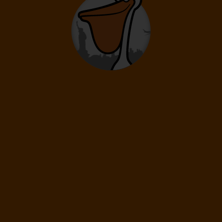
898 €
719
€
od
Víkend v predvianočnom Gdaňsku 🎄
Gdansk
4* Hotel
Ubytovanie
Raňajky
Letenka
Transfer
Sk/cz Sprievodca
Vstupy V Cene
-20%
1 111 €