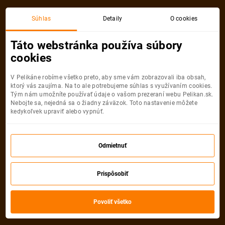
Súhlas
Detaily
O cookies
Kategória
Zoznam kategórií
Táto webstránka používa súbory
Poznávacie zájazdy
cookies
Mesiace odletu
Počet nocí
Všetky filtre
V Pelikáne robíme všetko preto, aby sme vám zobrazovali iba obsah,
ktorý vás zaujíma. Na to ale potrebujeme súhlas s využívaním cookies.
Tým nám umožníte používať údaje o vašom prezeraní webu Pelikan.sk.
Dovolenky
Nebojte sa, nejedná sa o žiadny záväzok. Toto nastavenie môžete
Dovolenkové balíčky z celého sveta od
kedykoľvek upraviť alebo vypnúť.
travel expertov
Vyberte typ pobytu
Odmietnuť
Dovolenkové balíčky
Prispôsobiť
Najlacnejšie
Prémiové
Najlepšie
TOP akcie
Povoliť všetko
-30%