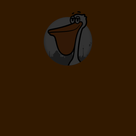
-30%
584 €
409
€
od
Malorka-4*THB Gran Playa pre
dospelých
Calas de Mallorca
4* Hotel
Letenka
Ubytovanie
Raňajky
Transfer
Priamy Let Z Bratislavy
Hodnotenia hotela
88%
Skvelé
-30%