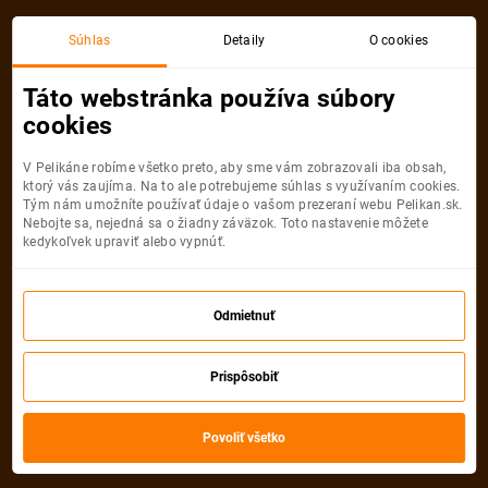
Súhlas
Detaily
O cookies
Kategória
Zoznam kategórií
Táto webstránka používa súbory
Leto pri mori v Európe
cookies
Mesiace odletu
Počet nocí
Všetky filtre
V Pelikáne robíme všetko preto, aby sme vám zobrazovali iba obsah,
ktorý vás zaujíma. Na to ale potrebujeme súhlas s využívaním cookies.
Tým nám umožníte používať údaje o vašom prezeraní webu Pelikan.sk.
Dovolenky
Nebojte sa, nejedná sa o žiadny záväzok. Toto nastavenie môžete
Dovolenkové balíčky z celého sveta od
kedykoľvek upraviť alebo vypnúť.
travel expertov
Vyberte typ pobytu
Odmietnuť
Dovolenkové balíčky
Prispôsobiť
Najlacnejšie
Prémiové
Najlepšie
TOP akcie
Povoliť všetko
-35%