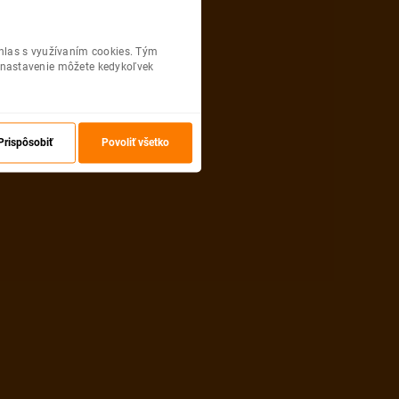
úhlas s využívaním cookies. Tým
 nastavenie môžete kedykoľvek
Prispôsobiť
Povoliť všetko