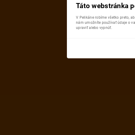
Táto webstránka p
V Pelikáne robíme všetko preto, a
nám umožníte používať údaje o va
upraviť alebo vypnúť.