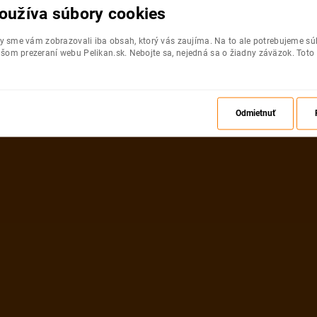
oužíva súbory cookies
by sme vám zobrazovali iba obsah, ktorý vás zaujíma. Na to ale potrebujeme s
šom prezeraní webu Pelikan.sk. Nebojte sa, nejedná sa o žiadny záväzok. Toto
Odmietnuť