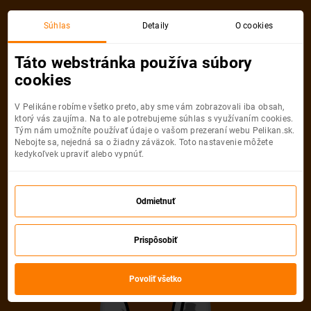
Súhlas
Detaily
O cookies
Táto webstránka používa súbory
cookies
V Pelikáne robíme všetko preto, aby sme vám zobrazovali iba obsah,
ktorý vás zaujíma. Na to ale potrebujeme súhlas s využívaním cookies.
Tým nám umožníte používať údaje o vašom prezeraní webu Pelikan.sk.
Nebojte sa, nejedná sa o žiadny záväzok. Toto nastavenie môžete
kedykoľvek upraviť alebo vypnúť.
Odmietnuť
Prispôsobiť
Povoliť všetko