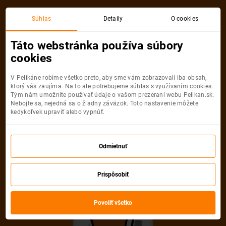
Súhlas
Detaily
O cookies
Táto webstránka používa súbory
cookies
V Pelikáne robíme všetko preto, aby sme vám zobrazovali iba obsah,
ktorý vás zaujíma. Na to ale potrebujeme súhlas s využívaním cookies.
Tým nám umožníte používať údaje o vašom prezeraní webu Pelikan.sk.
Nebojte sa, nejedná sa o žiadny záväzok. Toto nastavenie môžete
kedykoľvek upraviť alebo vypnúť.
Odmietnuť
Prispôsobiť
Povoliť všetko